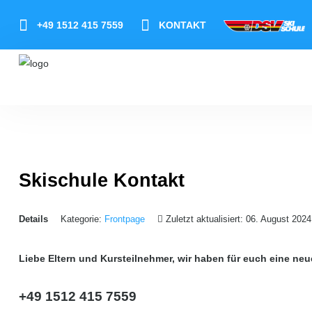
+49 1512 415 7559
KONTAKT
Login
Start
Aktuelles
Skischule Kontakt
Skikurse
Ski-Events
Details
Kategorie:
Frontpage
Zuletzt aktualisiert: 06. August 2024
Skischule
Liebe Eltern und Kursteilnehmer, wir haben für euch eine ne
Wetter/Infos Skigebiete
+49 1512 415 7559