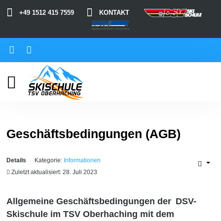
+49 1512 415 7559
KONTAKT
Login
Unsere
Seite durchsuchen
Start
Aktuelles
Skikurse
Geschäftsbedingungen (AGB)
Ski-Events
Details
Kategorie:
Informationen
Skischule
Zuletzt aktualisiert: 28. Juli 2023
Wetter/Infos Skigebiete
Allgemeine Geschäftsbedingungen der
DSV-
Skischule im TSV Oberhaching
mit dem