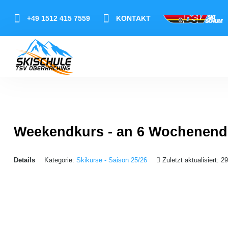
+49 1512 415 7559
KONTAKT
Login
Start
Aktuelles
Weekendkurs - an 6 Wochenend
Skikurse
Ski-Events
Details
Kategorie:
Skikurse - Saison 25/26
Zuletzt aktualisiert: 2
Skischule
Wetter/Infos Skigebiete