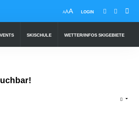
A
A
LOGIN
A
EVENTS
SKISCHULE
WETTER/INFOS SKIGEBIETE
uchbar!